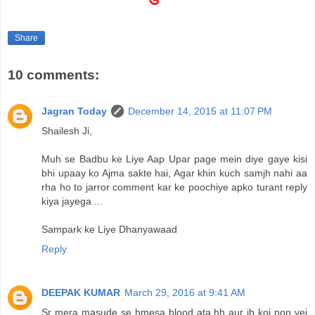
Share
10 comments:
Jagran Today
December 14, 2015 at 11:07 PM
Shailesh Ji,
Muh se Badbu ke Liye Aap Upar page mein diye gaye kisi
bhi upaay ko Ajma sakte hai, Agar khin kuch samjh nahi aa
rha ho to jarror comment kar ke poochiye apko turant reply
kiya jayega ...
Sampark ke Liye Dhanyawaad
Reply
DEEPAK KUMAR
March 29, 2016 at 9:41 AM
Sr mera masude se hmesa blood ata hh aur jb koi non vej