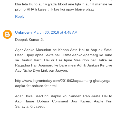
kha leta hu to aur v jyada blood ane lgta h aur 4 mahine ye
prb ho RHA h kaise thik kre koi upay btaiye plzzz
Reply
Unknown
March 30, 2016 at 4:45 AM
Deepak Kumar Ji,
Agar Aapke Masudon se Khoon Aata Hai to Aap ek Safal
Deshi Upay Apna Sakte hai, Jisme Aapko Apamarg ke Tane
se Daatun Karni Hai or Use Apne Masudon par Halke se
Ragadna Hai. Apamarg ke Bare mein Adhik Jankari Ke Liye
Aap Niche Diye Link par Jaayen.
http://www.jagrantoday.com/2016/03/apaamarg-ghatayega-
aapka-fat-reduce-fat.html
Agar Uske Baad bhi Aapko koi Sandeh Rah Jaata Hai to
Aap Hame Dobara Comment Jrur Karen. Aapki Puri
Sahayta Ki Jayegi.