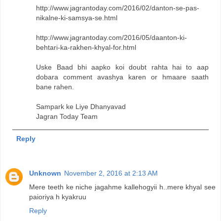
http://www.jagrantoday.com/2016/02/danton-se-pas-
nikalne-ki-samsya-se.html
http://www.jagrantoday.com/2016/05/daanton-ki-
behtari-ka-rakhen-khyal-for.html
Uske Baad bhi aapko koi doubt rahta hai to aap
dobara comment avashya karen or hmaare saath
bane rahen.
Sampark ke Liye Dhanyavad
Jagran Today Team
Reply
Unknown
November 2, 2016 at 2:13 AM
Mere teeth ke niche jagahme kallehogyii h..mere khyal see
paioriya h kyakruu
Reply