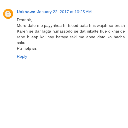
Unknown
January 22, 2017 at 10:25 AM
Dear sir,
Mere dato me payyrihea h. Blood aata h is wajah se brush
Karen se dar lagta h.massodo se dat nikalte hue dikhai de
rahe h aap koi pay bataye taki me apne dato ko bacha
saku
Plz help sir..
Reply