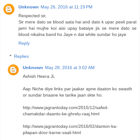
Unknown
May 26, 2016 at 11:19 PM
Respected sir,
Sir mere dato se blood aata hai and dato k upar peeli parat
jami hai mujhe koi aisi upay bataiye jis se mere dato se
blood nikalna band ho Jaye n dat white sundar ho jaye
Reply
Replies
Unknown
May 28, 2016 at 3:02 AM
Ashish Heera Ji,
Aap Niche diye links par jaakar apne daaton ko swasth
or sundar bnaane ke tarike jaan skte ho.
http://www.jagrantoday.com/2015/12/safed-
chamakdar-daanto-ke-ghrelu-raaj.html
http://www.jagrantoday.com/2016/02/danton-ka-
pilapan-door-karne-vaali.html