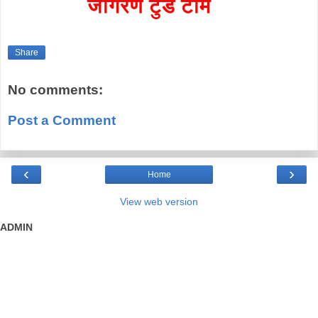
जागरण टुडे टीम
Share
No comments:
Post a Comment
‹
›
Home
View web version
ADMIN