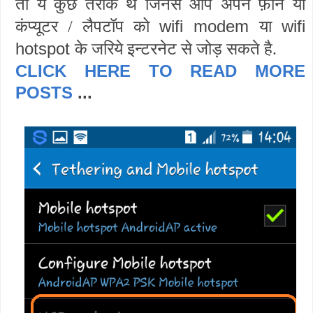
तो ये कुछ तरीके थे जिनसे आप अपने फ़ोन या
wifi modem
wifi
कंप्यूटर / लैपटॉप को
या
hotspot
के जरिये इन्टरनेट से जोड़ सकते है.
CLICK HERE TO READ MORE
POSTS
...