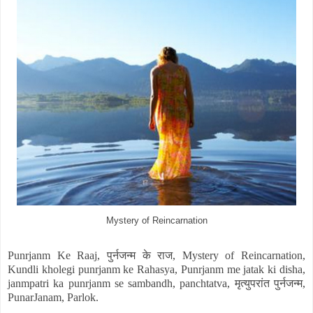
Mystery of Reincarnation
Punrjanm Ke Raaj, पुर्नजन्म के राज, Mystery of Reincarnation,
Kundli kholegi punrjanm ke Rahasya, Punrjanm me jatak ki disha,
janmpatri ka punrjanm se sambandh, panchtatva, मृत्युपरांत पुर्नजन्म,
PunarJanam, Parlok.