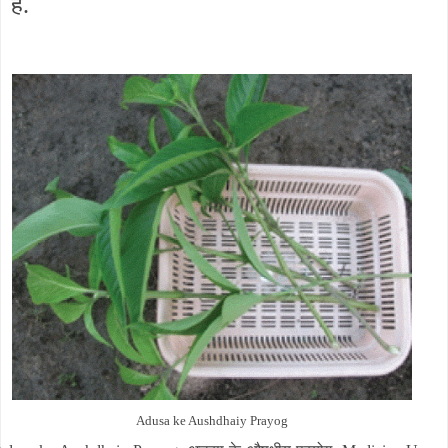
है.
Adusa ke Aushdhaiy Prayog