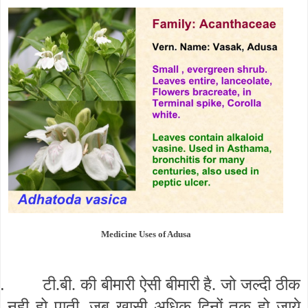
Medicine Uses of Adusa
.
टी.बी. की बीमारी ऐसी बीमारी है. जो जल्दी ठीक
नही हो पाती. जब ख़ासी अधिक दिनों तक हो जाये