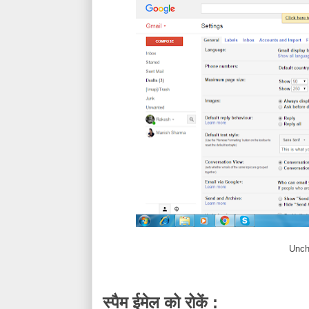
Unch
स्पैम
ईमेल
को
रोकें
: