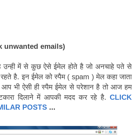
k unwanted emails
)
ै
उन्ही
में
से
कुछ
ऐसे
ईमेल
होते
है
जो
अनचाहे
पते
से
रहते
है
इन
ईमेल
को
स्पैम
मेल
कहा
जाता
.
(
spam
)
आप
भी
ऐसी
ही
स्पैम
ईमेल
से
परेशान
है
तो
आज
हम
टकारा
दिलाने
में
आपकी
मदद
कर
रहे
है
.
CLICK
MILAR POSTS
...