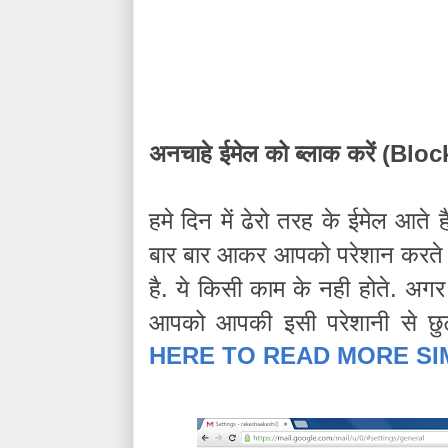
अनचाहे
ईमेल
को
ब्लाक
करें
(
Bloc
हमे
दिन
में
ढेरो
तरह
के
ईमेल
आते
ह
बार
बार
आकर
आपको
परेशान
करते
है
ये
किसी
काम
के
नही
होते
अगर
.
.
आपको
आपकी
इसी
परेशानी
से
छु
HERE TO READ MORE SI