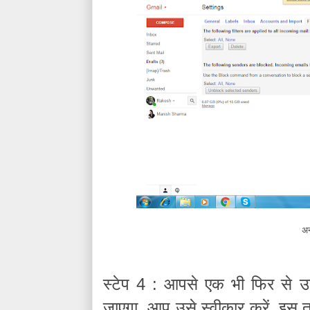
अन
स्टेप
आपसे
एक
भी
फिर
से
उ
4 :
जाएगा
आप
उसे
स्वीकार
करें
इस
.
.