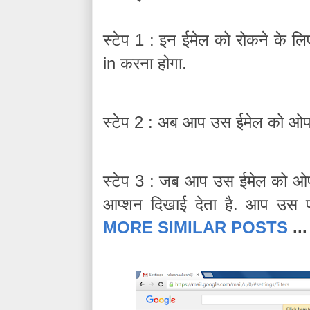
स्टेप
इन
ईमेल
को
रोकने
के
लि
1 :
करना
होगा
in
.
स्टेप
अब
आप
उस
ईमेल
को
ओ
2 :
स्टेप
जब
आप
उस
ईमेल
को
ओ
3 :
आप्शन
दिखाई
देता
है
आप
उस
.
MORE SIMILAR POSTS
...