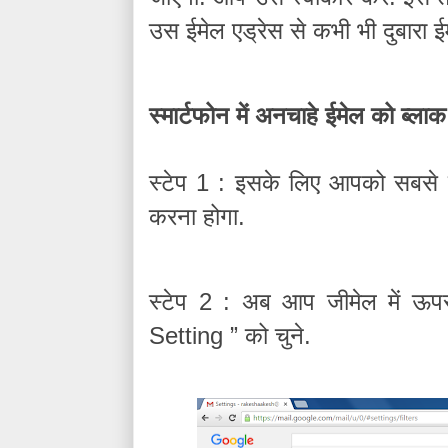
उस
ईमेल
एड्रेस
से
कभी
भी
दुबारा
ई
स्मार्टफोन
में
अनचाहे
ईमेल
को
ब्लाक
स्टेप
इसके
लिए
आपको
सबसे
1 :
करना
होगा
.
स्टेप
अब
आप
जीमेल
में
ऊप
2 :
को
चुने
Setting
”
.