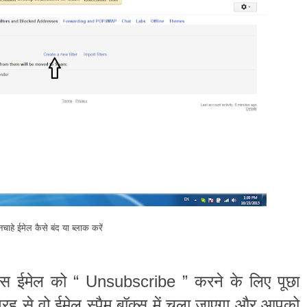
चाहे ईमेल कैसे बंद या ब्लाक करें
स
ईमेल
को
करने
के
लिए
पूछा
“
Unsubscribe
”
तरह
से
वो
ईमेल
स्पैम
बॉक्स
में
चला
जाएगा
और
आपको