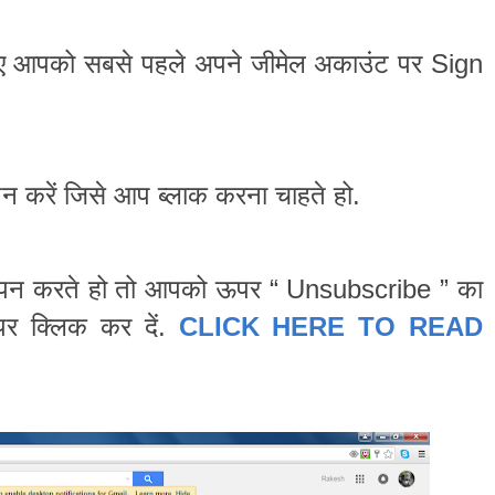
ए
आपको
सबसे
पहले
अपने
जीमेल
अकाउंट
पर
Sign
पन
करें
जिसे
आप
ब्लाक
करना
चाहते
हो
.
पन
करते
हो
तो
आपको
ऊपर
का
“
Unsubscribe
”
पर
क्लिक
कर
दें
.
CLICK HERE TO READ