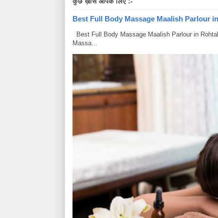
कुछ ख़ास आपके लिए :-
Best Full Body Massage Maalish Parlour in R
Best Full Body Massage Maalish Parlour in Rohtak Har
Massa...