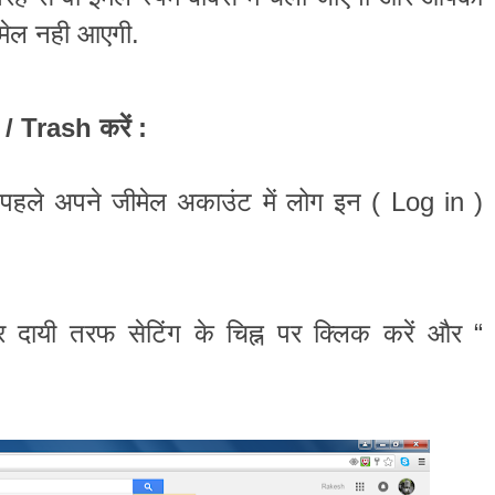
मेल
नही
आएगी
.
करें
/
Trash
:
पहले
अपने
जीमेल
अकाउंट
में
लोग
इन
(
Log in
)
र
दायी
तरफ
सेटिंग
के
चिह्न
पर
क्लिक
करें
और
“