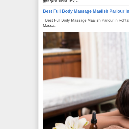
कुछ ख़ास आपके लिए :-
Best Full Body Massage Maalish Parlour in R
Best Full Body Massage Maalish Parlour in Rohtak Har
Massa...