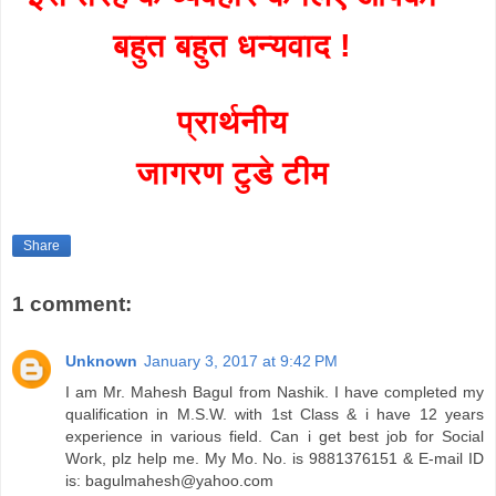
बहुत बहुत धन्यवाद !
प्रार्थनीय
जागरण टुडे टीम
Share
1 comment:
Unknown
January 3, 2017 at 9:42 PM
I am Mr. Mahesh Bagul from Nashik. I have completed my
qualification in M.S.W. with 1st Class & i have 12 years
experience in various field. Can i get best job for Social
Work, plz help me. My Mo. No. is 9881376151 & E-mail ID
is: bagulmahesh@yahoo.com