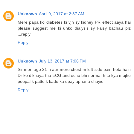
Unknown
April 9, 2017 at 2:37 AM
Mere papa ko diabetes ki vjh sy kidney PR effect aaya hai
please suggest me ki unko dialysis sy kaisy bachau plz
...reply
Reply
Unknown
July 13, 2017 at 7:06 PM
Sir meri age 21 h aur mere chest m left side pain hota hain
Dr ko dikhaya tha ECG and echo bhi normal h to kya mujhe
peepal k patte k kade ka upay apnana chayie
Reply