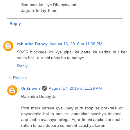
Sampark ke Liye Dhanyavaad
Jagran Today Team
Reply
rabindra Dubey
August 16, 2016 at 11:38 PM
90-95 blockage ko kya pipal ka patta ka kadha dur kar
sakta hai...aur bhi upay ho to bataye..
Reply
Replies
Unknown
August 17, 2016 at 11:29 AM
Rabindra Dubey Ji,
Post mein bataya gya upay purn roop se prakratik or
aayurvedic hai to aap ise apnaakar avashya dekhen,
aap laabh avashya milega. Agar fir bhi aapko koi doubt
rahen to aap dobara comment avashya karen.