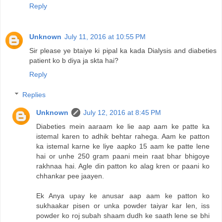
Reply
Unknown
July 11, 2016 at 10:55 PM
Sir please ye btaiye ki pipal ka kada Dialysis and diabeties
patient ko b diya ja skta hai?
Reply
Replies
Unknown
July 12, 2016 at 8:45 PM
Diabeties mein aaraam ke lie aap aam ke patte ka
istemal karen to adhik behtar rahega. Aam ke patton
ka istemal karne ke liye aapko 15 aam ke patte lene
hai or unhe 250 gram paani mein raat bhar bhigoye
rakhnaa hai. Agle din patton ko alag kren or paani ko
chhankar pee jaayen.
Ek Anya upay ke anusar aap aam ke patton ko
sukhaakar pisen or unka powder taiyar kar len, iss
powder ko roj subah shaam dudh ke saath lene se bhi