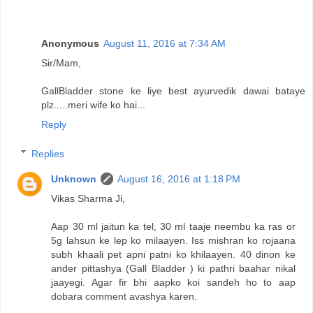
Anonymous
August 11, 2016 at 7:34 AM
Sir/Mam,
GallBladder stone ke liye best ayurvedik dawai bataye
plz.....meri wife ko hai...
Reply
Replies
Unknown
August 16, 2016 at 1:18 PM
Vikas Sharma Ji,
Aap 30 ml jaitun ka tel, 30 ml taaje neembu ka ras or
5g lahsun ke lep ko milaayen. Iss mishran ko rojaana
subh khaali pet apni patni ko khilaayen. 40 dinon ke
ander pittashya (Gall Bladder ) ki pathri baahar nikal
jaayegi. Agar fir bhi aapko koi sandeh ho to aap
dobara comment avashya karen.