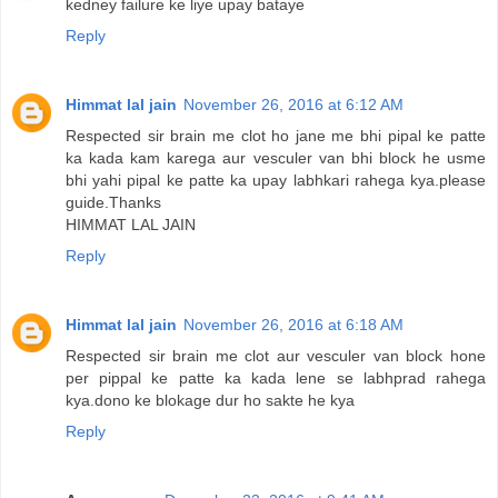
kedney failure ke liye upay bataye
Reply
Himmat lal jain
November 26, 2016 at 6:12 AM
Respected sir brain me clot ho jane me bhi pipal ke patte
ka kada kam karega aur vesculer van bhi block he usme
bhi yahi pipal ke patte ka upay labhkari rahega kya.please
guide.Thanks
HIMMAT LAL JAIN
Reply
Himmat lal jain
November 26, 2016 at 6:18 AM
Respected sir brain me clot aur vesculer van block hone
per pippal ke patte ka kada lene se labhprad rahega
kya.dono ke blokage dur ho sakte he kya
Reply