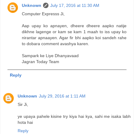
Unknown
July 17, 2016 at 11:30 AM
Computer Expresss Ji,
Aap upay ko apnayen, dheere dheere aapko natije
dikhne lagenge or kam se kam 1 maah to iss upay ko
nirantar apnaayen. Agar fir bhi aapko koi sandeh rahe
to dobara comment avashya karen.
Sampark ke Liye Dhanyavaad
Jagran Today Team
Reply
Unknown
July 29, 2016 at 1:11 AM
Sir Ji,
ye upaya pahele kisine try kiya hai kya, sahi me isaka labh
hota hai
Reply