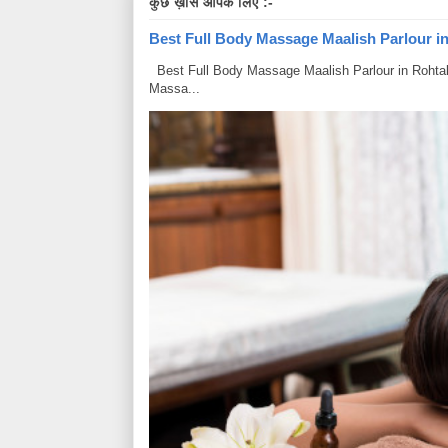
कुछ ख़ास आपके लिए :-
Best Full Body Massage Maalish Parlour in R
Best Full Body Massage Maalish Parlour in Rohtak Har
Massa...