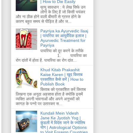
| How to Die Easily
मृत्यु सावधान : ये लेख सिर्फ उन
लोगो के लिए है जो किसी भयंकर
और ना ठीक होने वाली बीमारी से ग्रस्त होने के
कारण बहुत समय से पीड़ित है और ज...
Payriya ka Ayurvedic Ilaaj
| पायरिया का आयुर्वेदिक इलाज |
Ayurvedic Treatment for
Payriya
पायरिया को दूर करने के तरीके
1. पायरिया का
रोग दांतों में होता है. पायरिया का रोग दांत...
Khud Kitab Prakashit
Kaise Karen | खुद किताब
प्रकाशित कैसे करें | How to
Publish Book
किताब को प्रकाशित करें किताब
लिखना एक अनूठा अहसास होता है क्योकि इसमें
व्यक्ति अपनी भावनाओं और अपने अनुभवों को
कागज़ के पन्नो पर उतारकर स...
Kundali Mein Videsh
Jane Ke Jyotish Yog |
कुंडली में विदेश जाने के ज्योतिष
योग | Astrological Options
to Visit Foreign Countries