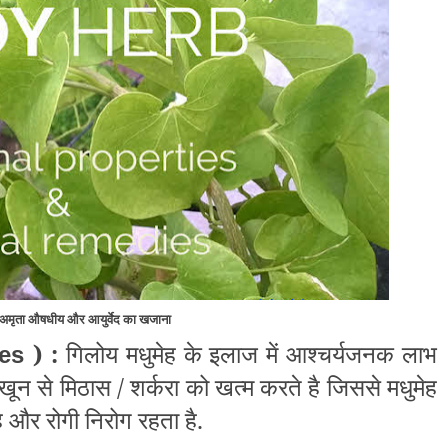
अमृता औषधीय और आयुर्वेद का खजाना
) :
गिलोय मधुमेह के इलाज में आश्चर्यजनक लाभ
tes
त्व खून से मिठास / शर्करा को खत्म करते है जिससे मधुमेह
 और रोगी निरोग रहता है.