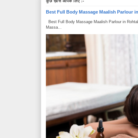
कुछ ख़ास आपके लिए :-
Best Full Body Massage Maalish Parlour in R
Best Full Body Massage Maalish Parlour in Rohtak Har
Massa...