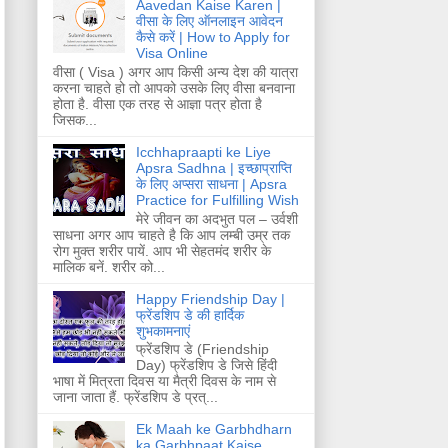
Aavedan Kaise Karen |
वीसा के लिए ऑनलाइन आवेदन
कैसे करें | How to Apply for
Visa Online
वीसा ( Visa ) अगर आप किसी अन्य देश की यात्रा
करना चाहते हो तो आपको उसके लिए वीसा बनवाना
होता है. वीसा एक तरह से आज्ञा पत्र होता है
जिसक...
Icchhapraapti ke Liye
Apsra Sadhna | इच्छाप्राप्ति
के लिए अप्सरा साधना | Apsra
Practice for Fulfilling Wish
मेरे जीवन का अदभुत पल – उर्वशी
साधना अगर आप चाहते है कि आप लम्बी उम्र तक
रोग मुक्त शरीर पायें. आप भी सेहतमंद शरीर के
मालिक बनें. शरीर को...
Happy Friendship Day |
फ्रेंडशिप डे की हार्दिक
शुभकामनाएं
फ्रेंडशिप डे (Friendship
Day) फ्रेंडशिप डे जिसे हिंदी
भाषा में मित्रता दिवस या मैत्री दिवस के नाम से
जाना जाता हैं. फ्रेंडशिप डे प्रत्...
Ek Maah ke Garbhdharn
ka Garbhpaat Kaise