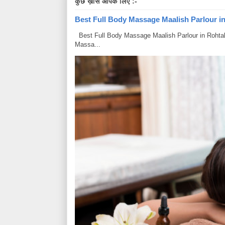
कुछ ख़ास आपके लिए :-
Best Full Body Massage Maalish Parlour in R
Best Full Body Massage Maalish Parlour in Rohtak Har
Massa...