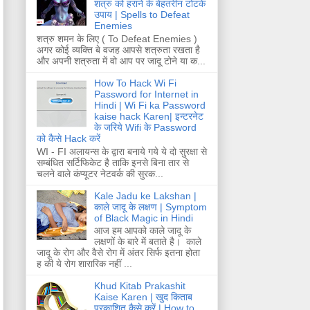
शत्रु को हराने के बेहतरीन टोटके
उपाय | Spells to Defeat
Enemies
शत्रु शमन के लिए ( To Defeat Enemies )
अगर कोई व्यक्ति बे वजह आपसे शत्रुता रखता है
और अपनी शत्रुता में वो आप पर जादू टोने या क...
How To Hack Wi Fi
Password for Internet in
Hindi | Wi Fi ka Password
kaise hack Karen| इन्टरनेट
के जरिये Wifi के Password
को कैसे Hack करें
WI - FI अलायन्स के द्वारा बनाये गये ये दो सुरक्षा से
सम्बंधित सर्टिफिकेट है ताकि इनसे बिना तार से
चलने वाले कंप्यूटर नेटवर्क की सुरक...
Kale Jadu ke Lakshan |
काले जादू के लक्षण | Symptom
of Black Magic in Hindi
आज हम आपको काले जादू के
लक्षणों के बारे में बताते है। काले
जादू के रोग और वैसे रोग में अंतर सिर्फ इतना होता
ह की ये रोग शारारिक नहीं ...
Khud Kitab Prakashit
Kaise Karen | खुद किताब
प्रकाशित कैसे करें | How to