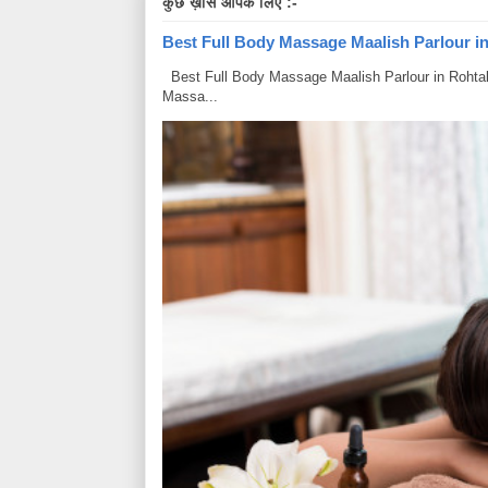
कुछ ख़ास आपके लिए :-
Best Full Body Massage Maalish Parlour in R
Best Full Body Massage Maalish Parlour in Rohtak Har
Massa...