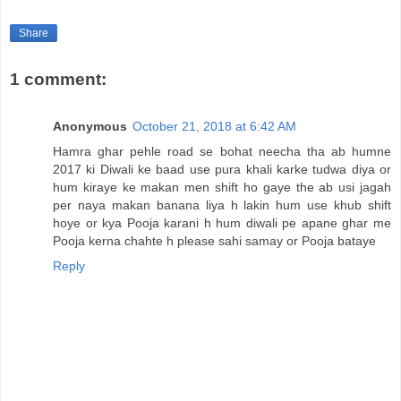
Share
1 comment:
Anonymous
October 21, 2018 at 6:42 AM
Hamra ghar pehle road se bohat neecha tha ab humne
2017 ki Diwali ke baad use pura khali karke tudwa diya or
hum kiraye ke makan men shift ho gaye the ab usi jagah
per naya makan banana liya h lakin hum use khub shift
hoye or kya Pooja karani h hum diwali pe apane ghar me
Pooja kerna chahte h please sahi samay or Pooja bataye
Reply