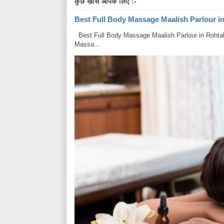
कुछ ख़ास आपके लिए :-
Best Full Body Massage Maalish Parlour in R
Best Full Body Massage Maalish Parlour in Rohtak Har
Massa...