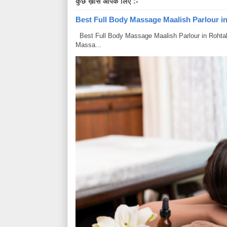
कुछ ख़ास आपके लिए :-
Best Full Body Massage Maalish Parlour in R
Best Full Body Massage Maalish Parlour in Rohtak Har
Massa...