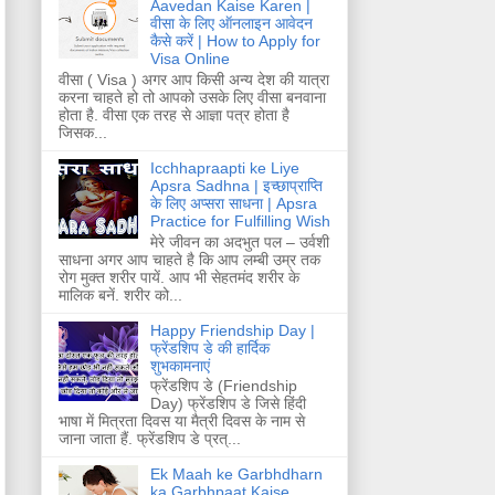
Aavedan Kaise Karen |
वीसा के लिए ऑनलाइन आवेदन
कैसे करें | How to Apply for
Visa Online
वीसा ( Visa ) अगर आप किसी अन्य देश की यात्रा
करना चाहते हो तो आपको उसके लिए वीसा बनवाना
होता है. वीसा एक तरह से आज्ञा पत्र होता है
जिसक...
Icchhapraapti ke Liye
Apsra Sadhna | इच्छाप्राप्ति
के लिए अप्सरा साधना | Apsra
Practice for Fulfilling Wish
मेरे जीवन का अदभुत पल – उर्वशी
साधना अगर आप चाहते है कि आप लम्बी उम्र तक
रोग मुक्त शरीर पायें. आप भी सेहतमंद शरीर के
मालिक बनें. शरीर को...
Happy Friendship Day |
फ्रेंडशिप डे की हार्दिक
शुभकामनाएं
फ्रेंडशिप डे (Friendship
Day) फ्रेंडशिप डे जिसे हिंदी
भाषा में मित्रता दिवस या मैत्री दिवस के नाम से
जाना जाता हैं. फ्रेंडशिप डे प्रत्...
Ek Maah ke Garbhdharn
ka Garbhpaat Kaise