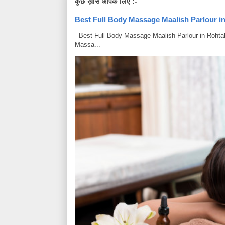
कुछ ख़ास आपके लिए :-
Best Full Body Massage Maalish Parlour in R
Best Full Body Massage Maalish Parlour in Rohtak Har
Massa...