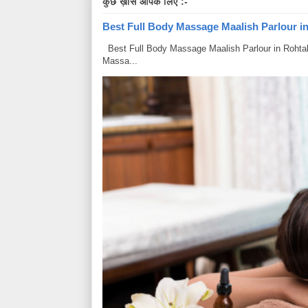
कुछ ख़ास आपके लिए :-
Best Full Body Massage Maalish Parlour in R
Best Full Body Massage Maalish Parlour in Rohtak Har
Massa...