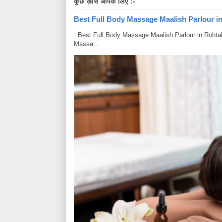
कुछ ख़ास आपके लिए :-
Best Full Body Massage Maalish Parlour in R
Best Full Body Massage Maalish Parlour in Rohtak Har
Massa...