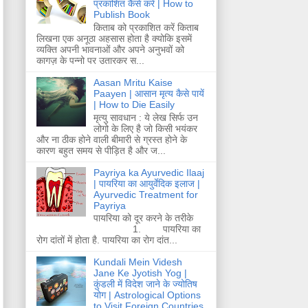
प्रकाशित कैसे करें | How to
Publish Book
किताब को प्रकाशित करें किताब
लिखना एक अनूठा अहसास होता है क्योकि इसमें
व्यक्ति अपनी भावनाओं और अपने अनुभवों को
कागज़ के पन्नो पर उतारकर स...
Aasan Mritu Kaise
Paayen | आसान मृत्य कैसे पायें
| How to Die Easily
मृत्यु सावधान : ये लेख सिर्फ उन
लोगो के लिए है जो किसी भयंकर
और ना ठीक होने वाली बीमारी से ग्रस्त होने के
कारण बहुत समय से पीड़ित है और ज...
Payriya ka Ayurvedic Ilaaj
| पायरिया का आयुर्वेदिक इलाज |
Ayurvedic Treatment for
Payriya
पायरिया को दूर करने के तरीके
1. पायरिया का
रोग दांतों में होता है. पायरिया का रोग दांत...
Kundali Mein Videsh
Jane Ke Jyotish Yog |
कुंडली में विदेश जाने के ज्योतिष
योग | Astrological Options
to Visit Foreign Countries