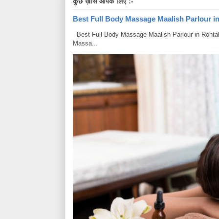
कुछ ख़ास आपके लिए :-
Best Full Body Massage Maalish Parlour in R
Best Full Body Massage Maalish Parlour in Rohtak Har
Massa...