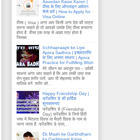
Aavedan Kaise Karen |
वीसा के लिए ऑनलाइन आवेदन
कैसे करें | How to Apply for
Visa Online
वीसा ( Visa ) अगर आप किसी अन्य देश की यात्रा
करना चाहते हो तो आपको उसके लिए वीसा बनवाना
होता है. वीसा एक तरह से आज्ञा पत्र होता है
जिसक...
Icchhapraapti ke Liye
Apsra Sadhna | इच्छाप्राप्ति
के लिए अप्सरा साधना | Apsra
Practice for Fulfilling Wish
मेरे जीवन का अदभुत पल – उर्वशी
साधना अगर आप चाहते है कि आप लम्बी उम्र तक
रोग मुक्त शरीर पायें. आप भी सेहतमंद शरीर के
मालिक बनें. शरीर को...
Happy Friendship Day |
फ्रेंडशिप डे की हार्दिक
शुभकामनाएं
फ्रेंडशिप डे (Friendship
Day) फ्रेंडशिप डे जिसे हिंदी
भाषा में मित्रता दिवस या मैत्री दिवस के नाम से
जाना जाता हैं. फ्रेंडशिप डे प्रत्...
Ek Maah ke Garbhdharn
ka Garbhpaat Kaise