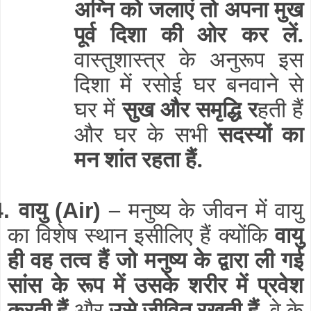
अग्नि को जलाएं तो अपना मुख
पूर्व दिशा की ओर कर लें.
वास्तुशास्त्र के अनुरूप इस
दिशा में रसोई घर बनवाने से
घर में
सुख और समृद्धि र
हती हैं
और घर के सभी
सदस्यों का
मन शांत रहता हैं.
वायु
–
4.
(Air)
मनुष्य के जीवन में वायु
का विशेष स्थान इसीलिए हैं क्योंकि
वायु
ही वह तत्व हैं जो मनुष्य के द्वारा ली गई
सांस के रूप में उसके शरीर में प्रवेश
करती हैं
और
उसे जीवित रखती हैं.
वे के