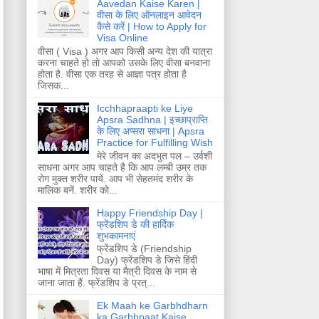
Aavedan Kaise Karen |
वीसा के लिए ऑनलाइन आवेदन
कैसे करें | How to Apply for
Visa Online
वीसा ( Visa ) अगर आप किसी अन्य देश की यात्रा
करना चाहते हो तो आपको उसके लिए वीसा बनवाना
होता है. वीसा एक तरह से आज्ञा पत्र होता है
जिसक...
Icchhapraapti ke Liye
Apsra Sadhna | इच्छाप्राप्ति
के लिए अप्सरा साधना | Apsra
Practice for Fulfilling Wish
मेरे जीवन का अदभुत पल – उर्वशी
साधना अगर आप चाहते है कि आप लम्बी उम्र तक
रोग मुक्त शरीर पायें. आप भी सेहतमंद शरीर के
मालिक बनें. शरीर को...
Happy Friendship Day |
फ्रेंडशिप डे की हार्दिक
शुभकामनाएं
फ्रेंडशिप डे (Friendship
Day) फ्रेंडशिप डे जिसे हिंदी
भाषा में मित्रता दिवस या मैत्री दिवस के नाम से
जाना जाता हैं. फ्रेंडशिप डे प्रत्...
Ek Maah ke Garbhdharn
ka Garbhpaat Kaise