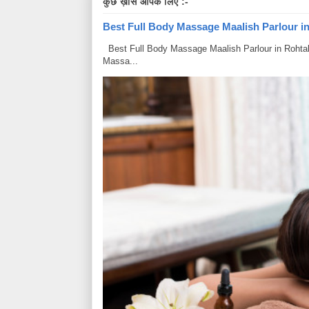
कुछ ख़ास आपके लिए :-
Best Full Body Massage Maalish Parlour in R
Best Full Body Massage Maalish Parlour in Rohtak Har
Massa...