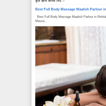
कुछ ख़ास आपके लिए :-
Best Full Body Massage Maalish Parlour in R
Best Full Body Massage Maalish Parlour in Rohtak Har
Massa...