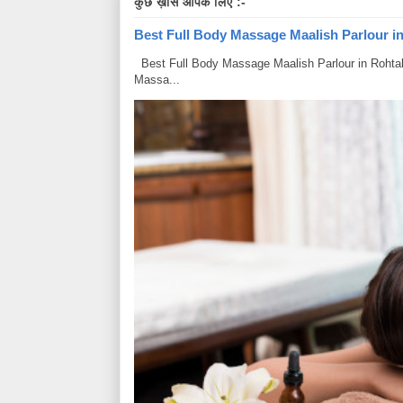
कुछ ख़ास आपके लिए :-
Best Full Body Massage Maalish Parlour in R
Best Full Body Massage Maalish Parlour in Rohtak Har
Massa...