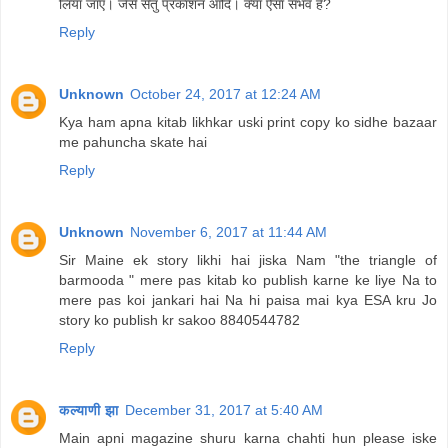
लिया जाए। जैसे सेतु प्रकाशन आदि। क्या ऐसा संभव है?
Reply
Unknown
October 24, 2017 at 12:24 AM
Kya ham apna kitab likhkar uski print copy ko sidhe bazaar
me pahuncha skate hai
Reply
Unknown
November 6, 2017 at 11:44 AM
Sir Maine ek story likhi hai jiska Nam "the triangle of
barmooda " mere pas kitab ko publish karne ke liye Na to
mere pas koi jankari hai Na hi paisa mai kya ESA kru Jo
story ko publish kr sakoo 8840544782
Reply
कल्याणी झा
December 31, 2017 at 5:40 AM
Main apni magazine shuru karna chahti hun please iske