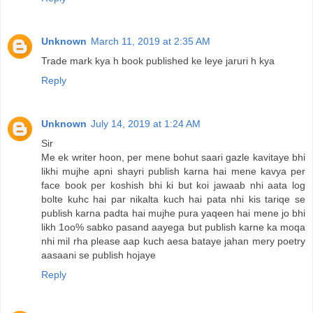
Unknown
March 11, 2019 at 2:35 AM
Trade mark kya h book published ke leye jaruri h kya
Reply
Unknown
July 14, 2019 at 1:24 AM
Sir
Me ek writer hoon, per mene bohut saari gazle kavitaye bhi
likhi mujhe apni shayri publish karna hai mene kavya per
face book per koshish bhi ki but koi jawaab nhi aata log
bolte kuhc hai par nikalta kuch hai pata nhi kis tariqe se
publish karna padta hai mujhe pura yaqeen hai mene jo bhi
likh 1oo% sabko pasand aayega but publish karne ka moqa
nhi mil rha please aap kuch aesa bataye jahan mery poetry
aasaani se publish hojaye
Reply