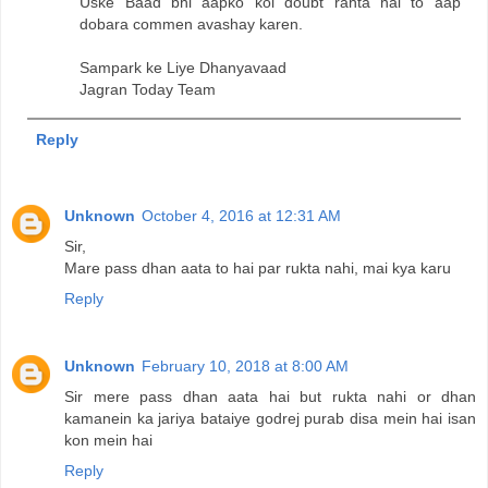
Uske Baad bhi aapko koi doubt rahta hai to aap
dobara commen avashay karen.
Sampark ke Liye Dhanyavaad
Jagran Today Team
Reply
Unknown
October 4, 2016 at 12:31 AM
Sir,
Mare pass dhan aata to hai par rukta nahi, mai kya karu
Reply
Unknown
February 10, 2018 at 8:00 AM
Sir mere pass dhan aata hai but rukta nahi or dhan
kamanein ka jariya bataiye godrej purab disa mein hai isan
kon mein hai
Reply