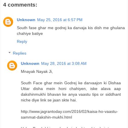
4 comments:
Unknown
May 25, 2016 at 6:57 PM
South fase ghar me godrej ka darvaja kis dish me ghulana
chahiye batiye
Reply
Replies
Unknown
May 28, 2016 at 3:08 AM
Mnayak Nayak Ji,
South Face ghar mein Godrej ke darvaajon ki Dishaa
Uttar disha mein honi chahiyen, iske alava aap
dakshinmukhi bhavan ke anya vaastu tips or siddhant
niche diye link se jaan skte hai.
http://www.jagrantoday.com/2016/02/kaisa-ho-vaastu-
sammat-dakshin-mukhi.html