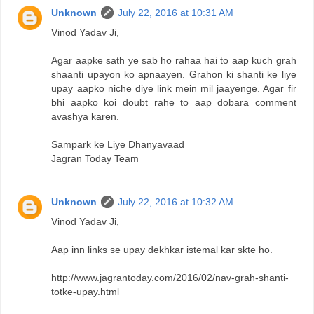
Unknown
July 22, 2016 at 10:31 AM
Vinod Yadav Ji,
Agar aapke sath ye sab ho rahaa hai to aap kuch grah
shaanti upayon ko apnaayen. Grahon ki shanti ke liye
upay aapko niche diye link mein mil jaayenge. Agar fir
bhi aapko koi doubt rahe to aap dobara comment
avashya karen.
Sampark ke Liye Dhanyavaad
Jagran Today Team
Unknown
July 22, 2016 at 10:32 AM
Vinod Yadav Ji,
Aap inn links se upay dekhkar istemal kar skte ho.
http://www.jagrantoday.com/2016/02/nav-grah-shanti-
totke-upay.html