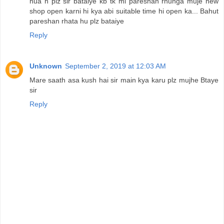
hua h plz sir bataiye kb tk mi pareshan rhunga muje new
shop open karni hi kya abi suitable time hi open ka... Bahut
pareshan rhata hu plz bataiye
Reply
Unknown
September 2, 2019 at 12:03 AM
Mare saath asa kush hai sir main kya karu plz mujhe Btaye
sir
Reply