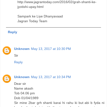
http://www.jagrantoday.com/2016/02/grah-shanti-ke-
jyotishi-upay.html
Sampark ke Liye Dhanyavaad
Jagran Today Team
Reply
Unknown
May 13, 2017 at 10:30 PM
Sir
Reply
Unknown
May 13, 2017 at 10:34 PM
Dear sir
Name akash
Tob 04.06 pm
Dob 01/04/1989
Sir mine 2bar grh shanti karai hi rahu ki but abi b fyda ni