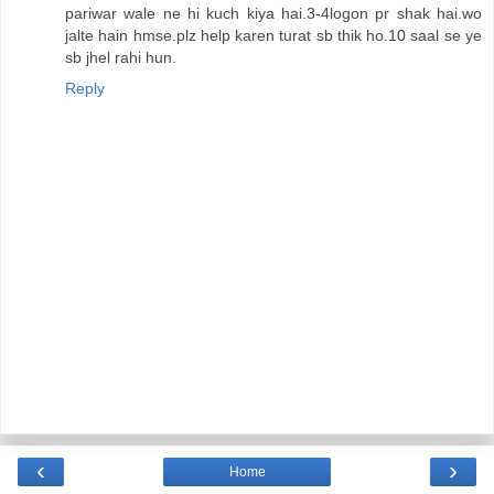
pariwar wale ne hi kuch kiya hai.3-4logon pr shak hai.wo
jalte hain hmse.plz help karen turat sb thik ho.10 saal se ye
sb jhel rahi hun.
Reply
‹
›
Home