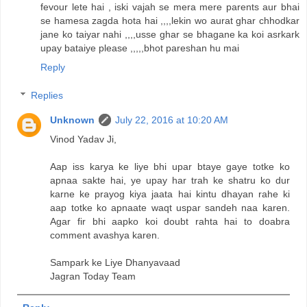
fevour lete hai , iski vajah se mera mere parents aur bhai
se hamesa zagda hota hai ,,,,lekin wo aurat ghar chhodkar
jane ko taiyar nahi ,,,,usse ghar se bhagane ka koi asrkark
upay bataiye please ,,,,,bhot pareshan hu mai
Reply
Replies
Unknown
July 22, 2016 at 10:20 AM
Vinod Yadav Ji,
Aap iss karya ke liye bhi upar btaye gaye totke ko
apnaa sakte hai, ye upay har trah ke shatru ko dur
karne ke prayog kiya jaata hai kintu dhayan rahe ki
aap totke ko apnaate waqt uspar sandeh naa karen.
Agar fir bhi aapko koi doubt rahta hai to doabra
comment avashya karen.
Sampark ke Liye Dhanyavaad
Jagran Today Team