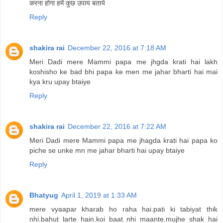
करना होगा हमें कुछ उपाय बताये
Reply
shakira rai
December 22, 2016 at 7:18 AM
Meri Dadi mere Mammi papa me jhgda krati hai lakh
koshisho ke bad bhi papa ke men me jahar bharti hai mai
kya kru upay btaiye
Reply
shakira rai
December 22, 2016 at 7:22 AM
Meri Dadi mere Mammi papa me jhagda krati hai papa ko
piche se unke mn me jahar bharti hai upay btaiye
Reply
Bhatyug
April 1, 2019 at 1:33 AM
mere vyaapar kharab ho raha hai.pati ki tabiyat thik
nhi.bahut larte hain.koi baat nhi maante.mujhe shak hai