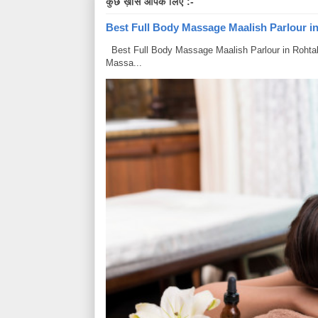
कुछ ख़ास आपके लिए :-
Best Full Body Massage Maalish Parlour in R
Best Full Body Massage Maalish Parlour in Rohtak Har
Massa...