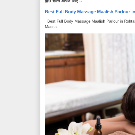
कुछ ख़ास आपके लिए :-
Best Full Body Massage Maalish Parlour in R
Best Full Body Massage Maalish Parlour in Rohtak Har
Massa...