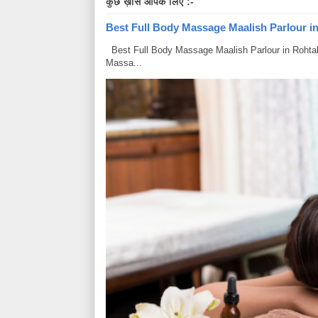
कुछ ख़ास आपके लिए :-
Best Full Body Massage Maalish Parlour in R
Best Full Body Massage Maalish Parlour in Rohtak Har
Massa...