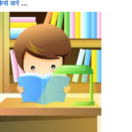
से करें
...