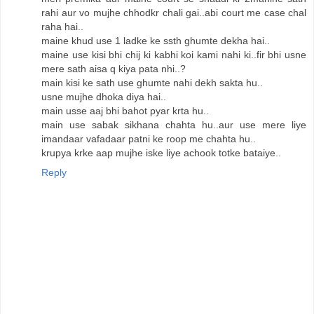
rahi aur vo mujhe chhodkr chali gai..abi court me case chal
raha hai..
maine khud use 1 ladke ke ssth ghumte dekha hai..
maine use kisi bhi chij ki kabhi koi kami nahi ki..fir bhi usne
mere sath aisa q kiya pata nhi..?
main kisi ke sath use ghumte nahi dekh sakta hu..
usne mujhe dhoka diya hai..
main usse aaj bhi bahot pyar krta hu..
main use sabak sikhana chahta hu..aur use mere liye
imandaar vafadaar patni ke roop me chahta hu..
krupya krke aap mujhe iske liye achook totke bataiye..
Reply