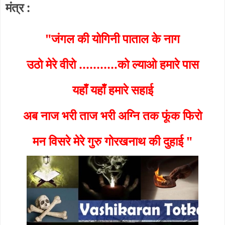
मंत्र :
"जंगल की योगिनी पाताल के नाग
उठो मेरे वीरो ...........को ल्याओ हमारे पास
यहाँ यहाँ हमारे सहाई
अब नाज भरी ताज भरी अग्नि तक फूंक फिरो
मन विसरे मेरे गुरु गोरखनाथ की दुहाई "