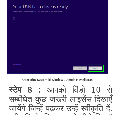
Operating System ki Window 10 mein Navinikaran
स्टेप 8 :
आपको विंडो 10 से
सम्बंधित कुछ जरूरी लाइसेंस दिखाएँ
जायेंगे जिन्हें पढ़कर उन्हें स्वीकृति दें.