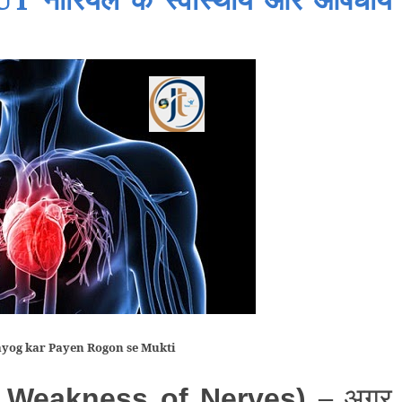
ayog kar Payen Rogon se Mukti
–
अगर
 Weakness of Nerves)