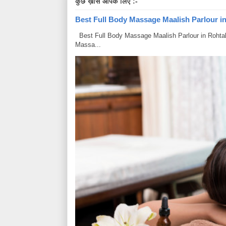
कुछ ख़ास आपके लिए :-
Best Full Body Massage Maalish Parlour in R
Best Full Body Massage Maalish Parlour in Rohtak Har
Massa...