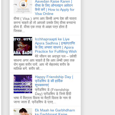
Aavedan Kaise Karen |
वीसा के लिए ऑनलाइन आवेदन
कैसे करें | How to Apply for
Visa Online
वीसा ( Visa ) अगर आप किसी अन्य देश की यात्रा
करना चाहते हो तो आपको उसके लिए वीसा बनवाना
होता है. वीसा एक तरह से आज्ञा पत्र होता है
जिसक...
Icchhapraapti ke Liye
Apsra Sadhna | इच्छाप्राप्ति
के लिए अप्सरा साधना | Apsra
Practice for Fulfilling Wish
मेरे जीवन का अदभुत पल – उर्वशी
साधना अगर आप चाहते है कि आप लम्बी उम्र तक
रोग मुक्त शरीर पायें. आप भी सेहतमंद शरीर के
मालिक बनें. शरीर को...
Happy Friendship Day |
फ्रेंडशिप डे की हार्दिक
शुभकामनाएं
फ्रेंडशिप डे (Friendship
Day) फ्रेंडशिप डे जिसे हिंदी
भाषा में मित्रता दिवस या मैत्री दिवस के नाम से
जाना जाता हैं. फ्रेंडशिप डे प्रत्...
Ek Maah ke Garbhdharn
ka Garbhpaat Kaise