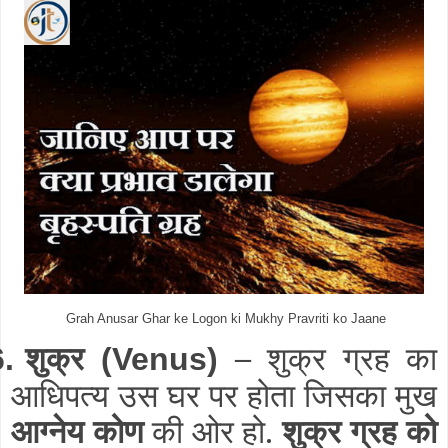
Grah Anusar Ghar ke Logon ki Mukhy Pravriti ko Jaane
शुक्र
–
शुक्र ग्रह का
6.
(Venus)
आधिपत्य उस घर पर होता जिसका मुख
आग्नेय कोण
की ओर हो.
शुक्र ग्रह को