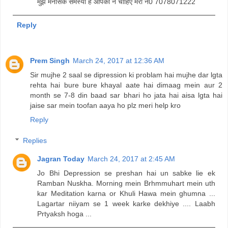
मुझे मंनसिक समस्या है आपका नं चाहिए मेरा न0 7078071222
Reply
Prem Singh
March 24, 2017 at 12:36 AM
Sir mujhe 2 saal se dipression ki problam hai mujhe dar lgta
rehta hai bure bure khayal aate hai dimaag mein aur 2
month se 7-8 din baad sar bhari ho jata hai aisa lgta hai
jaise sar mein toofan aaya ho plz meri help kro
Reply
Replies
Jagran Today
March 24, 2017 at 2:45 AM
Jo Bhi Depression se preshan hai un sabke lie ek
Ramban Nuskha. Morning mein Brhmmuhart mein uth
kar Meditation karna or Khuli Hawa mein ghumna ...
Lagartar niiyam se 1 week karke dekhiye .... Laabh
Prtyaksh hoga ...