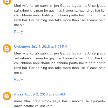
Meri wife ko ab sabhi chijen Ganda lagata hai.U se jyada
saf rahne ki bimari ho gayi hai. Hamesha hath dhoti hai koi
chij chhuna nahi chahti jab chhuna padta hai to hath dhote
rahti hai. For bathing she take more than 1hr. Please help
me sir
Reply
Unknown
July 4, 2018 at 9:03 PM
Meri wife ko ab sabhi chijen Ganda lagata hai.U se jyada
saf rahne ki bimari ho gayi hai. Hamesha hath dhoti hai koi
chij chhuna nahi chahti jab chhuna padta hai to hath dhote
rahti hai. For bathing she take more than 1hr. Please help
me sir
Reply
divya
August 2, 2018 at 2:08 AM
mere Bhai brain strock aaya hai 2 mahina se ayurvedik
dawa batane ka last kare