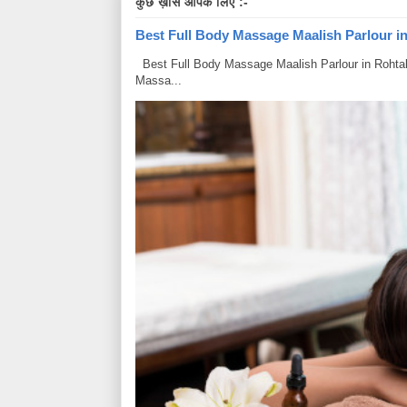
कुछ ख़ास आपके लिए :-
Best Full Body Massage Maalish Parlour in R
Best Full Body Massage Maalish Parlour in Rohtak Har
Massa...