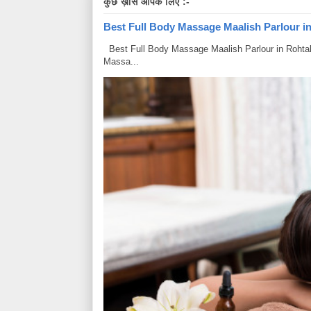
कुछ ख़ास आपके लिए :-
Best Full Body Massage Maalish Parlour in R
Best Full Body Massage Maalish Parlour in Rohtak Har
Massa...