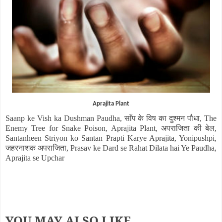
Aprajita Plant
Saanp ke Vish ka Dushman Paudha,
साँप के विष का दुश्मन पौधा
, The
Enemy Tree for Snake Poison, Aprajita Plant,
अपराजिता की बेल
,
Santanheen Striyon ko Santan Prapti Karye Aprajita, Yonipushpi,
जहरनाशक अपराजिता
, Prasav ke Dard se Rahat Dilata hai Ye Paudha,
Aprajita se Upchar
YOU MAY ALSO LIKE