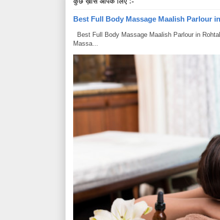
कुछ ख़ास आपके लिए :-
Best Full Body Massage Maalish Parlour in R
Best Full Body Massage Maalish Parlour in Rohtak Har
Massa...