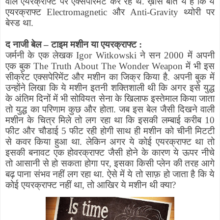
वाले एयरक्राफ्ट पर एक्सपेरिमेंट कर रहे थे. ख़ास बात ये है कि ये
एयरक्राफ्ट
Electromagnetic
और
Anti-Gravity
थ्योरी पर
बेस्ड था.
द नाजी बेल
–
टाइम मशीन या एयरक्राफ्ट :
जर्मनी के एक लेखक
Igor Witkowski
ने सन 2000 में अपनी
एक बुक
The Truth About The Wonder Weapon
में भी इस
सीक्रेट एक्सपेरिमेंट और मशीन का जिक्र किया है. अपनी बुक में
उन्होंने लिखा कि ये मशीन इतनी शक्तिशाली थी कि अगर इसे युद्ध
के अंतिम दिनों में भी सोवियत सेना के खिलाफ इस्तेमाल किया जाता
तो युद्ध का परिणाम कुछ और होता.
जब इस बेल जैसी दिखने वाली
मशीन के चित्र मिले तो लग रहा था कि इसकी लम्बाई करीब 10
फीट और चौडाई 5 फीट रही होगी साथ ही मशीन को चीनी मिटटी
से कवर किया हुआ था. लेकिन अगर ये कोई एयरक्राफ्ट था तो
इसकी बनावट एक होवरक्राफ्ट जैसी होने के कारण ये ऊपर नीचे
तो आसानी से हो सकता होगा पर
,
इसका किसी प्लेन की तरह आगे
बढ़ पाना संभव नहीं लग रहा था.
ऐसे में ये तो साफ़ हो जाता है कि ये
कोई एयरक्राफ्ट नहीं था
,
तो आखिर ये मशीन थी क्या
?