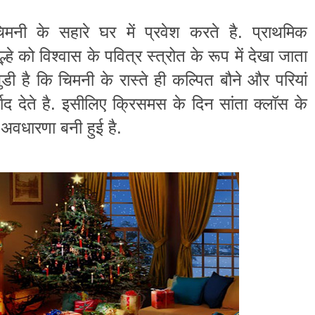
.
िमनी
के
सहारे
घर
में
प्रवेश
करते
है
प्राथमिक
ल्हे
को
विश्वास
के
पवित्र
स्त्रोत
के
रूप
में
देखा
जाता
ुडी
है
कि
चिमनी
के
रास्ते
ही
कल्पित
बौने
और
परियां
.
ाद
देते
है
इसीलिए
क्रिसमस
के
दिन
सांता
क्लॉस
के
.
अवधारणा
बनी
हुई
है