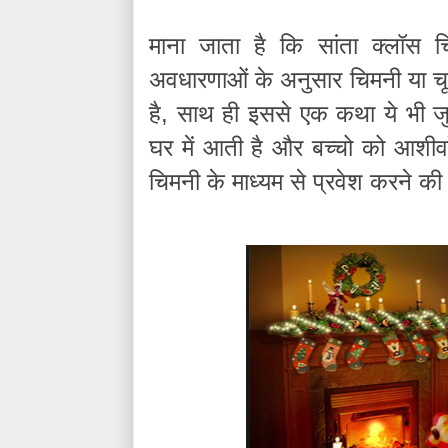
माना
जाता
है
कि
सांता
क्लॉस
च
अवधारणाओं
के
अनुसार
चिमनी
या
चू
,
है
साथ
ही
इससे
एक
कथा
ये
भी
ज
घर
में
आती
है
और
बच्चो
को
आशीर्व
चिमनी
के
माध्यम
से
प्रवेश
करने
की