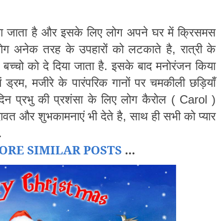
ा
जाता
है
और
इसके
लिए
लोग
अपने
घर
में
क्रिसमस
,
ोग
अनेक
तरह
के
उपहारों
को
लटकाते
है
रात्री
के
.
बच्चो
को
दे
दिया
जाता
है
इसके
बाद
मनोरंजन
किया
,
ं
ड्रम
मजीरे
के
पारंपरिक
गानों
पर
चमकीली
छड़ियाँ
(
Carol
)
दिन
प्रभु
की
प्रशंसा
के
लिए
लोग
कैरोल
,
ावत
और
शुभकामनाएं
भी
देते
है
साथ
ही
सभी
को
प्यार
.
ORE SIMILAR POSTS
...