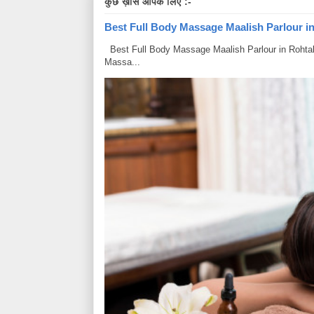
कुछ ख़ास आपके लिए :-
Best Full Body Massage Maalish Parlour in R
Best Full Body Massage Maalish Parlour in Rohtak Har
Massa...