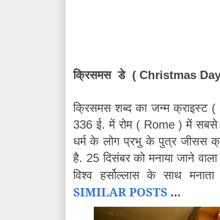
(
Christmas Da
क्रिसमस
डे
(
क्रिसमस
शब्द
का
जन्म
क्राइस्ट
336
.
( Rome )
ई
में
रोम
में
सबसे
धर्म
के
लोग
प्रभु
के
पुत्र
जीसस
क्
. 25
है
दिसंबर
को
मनाया
जाने
वाला
विश्व
हर्सोल्लास
के
साथ
मनाता
SIMILAR POSTS
...