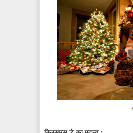
क
:
क्रिसमस
डे
का
महत्त्व