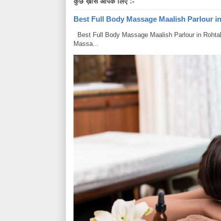
कुछ ख़ास आपके लिए :-
Best Full Body Massage Maalish Parlour in R
Best Full Body Massage Maalish Parlour in Rohtak Har
Massa...