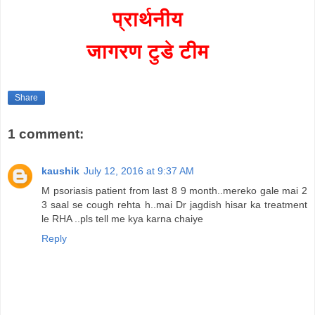
प्रार्थनीय
जागरण टुडे टीम
Share
1 comment:
kaushik
July 12, 2016 at 9:37 AM
M psoriasis patient from last 8 9 month..mereko gale mai 2
3 saal se cough rehta h..mai Dr jagdish hisar ka treatment
le RHA ..pls tell me kya karna chaiye
Reply