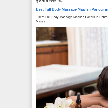
कुछ ख़ास आपके लिए :-
Best Full Body Massage Maalish Parlour in R
Best Full Body Massage Maalish Parlour in Rohtak Har
Massa...