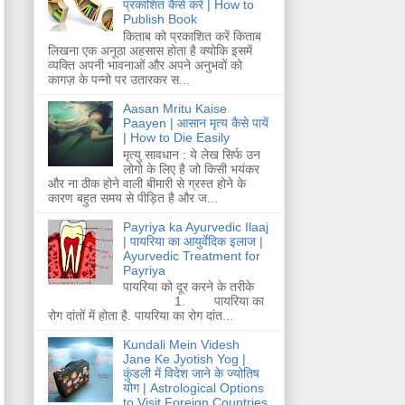
प्रकाशित कैसे करें | How to
Publish Book
किताब को प्रकाशित करें किताब
लिखना एक अनूठा अहसास होता है क्योकि इसमें
व्यक्ति अपनी भावनाओं और अपने अनुभवों को
कागज़ के पन्नो पर उतारकर स...
Aasan Mritu Kaise
Paayen | आसान मृत्य कैसे पायें
| How to Die Easily
मृत्यु सावधान : ये लेख सिर्फ उन
लोगो के लिए है जो किसी भयंकर
और ना ठीक होने वाली बीमारी से ग्रस्त होने के
कारण बहुत समय से पीड़ित है और ज...
Payriya ka Ayurvedic Ilaaj
| पायरिया का आयुर्वेदिक इलाज |
Ayurvedic Treatment for
Payriya
पायरिया को दूर करने के तरीके
1. पायरिया का
रोग दांतों में होता है. पायरिया का रोग दांत...
Kundali Mein Videsh
Jane Ke Jyotish Yog |
कुंडली में विदेश जाने के ज्योतिष
योग | Astrological Options
to Visit Foreign Countries