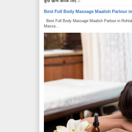
कुछ ख़ास आपके लिए :-
Best Full Body Massage Maalish Parlour in R
Best Full Body Massage Maalish Parlour in Rohtak Har
Massa...