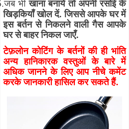
जब भी
खाना बनाये तो अपनी रसोई के
5.
खिड़कियाँ खोल दें. जिससे आपके घर में
इस बर्तन से निकलने वाली गैस आपके
घर से बाहर निकल जाएँ.
टेफ़लोन कोटिंग के बर्तनों की ही भांति
अन्य हानिकारक वस्तुओं के बारे में
अधिक जानने के लिए आप नीचे कमेंट
करके जानकारी हासिल कर सकते हैं.