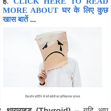
हैं
.
CLICK HERE TO READ
MORE ABOUT घर के लिए कुछ
खास बातें
...
टेफ़लोन कोटिंग से बने बर्तनों का हानिकारक प्रभाव
थायराइड
–
यदि आप
3.
(Thyroid)