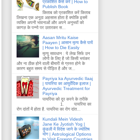
प्रकाशित कैसे करें | How to
Publish Book
किताब को प्रकाशित करें किताब
लिखना एक अनूठा अहसास होता है क्योकि इसमें
व्यक्ति अपनी भावनाओं और अपने अनुभवों को
कागज़ के पन्नो पर उतारकर स...
Aasan Mritu Kaise
Paayen | आसान मृत्य कैसे पायें
| How to Die Easily
मृत्यु सावधान : ये लेख सिर्फ उन
लोगो के लिए है जो किसी भयंकर
और ना ठीक होने वाली बीमारी से ग्रस्त होने के
कारण बहुत समय से पीड़ित है और ज...
Payriya ka Ayurvedic Ilaaj
| पायरिया का आयुर्वेदिक इलाज |
Ayurvedic Treatment for
Payriya
पायरिया को दूर करने के तरीके
1. पायरिया का
रोग दांतों में होता है. पायरिया का रोग दांत...
Kundali Mein Videsh
Jane Ke Jyotish Yog |
कुंडली में विदेश जाने के ज्योतिष
योग | Astrological Options
to Visit Foreign Countries