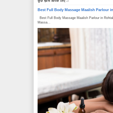
कुछ ख़ास आपके लिए :-
Best Full Body Massage Maalish Parlour in R
Best Full Body Massage Maalish Parlour in Rohtak Har
Massa...