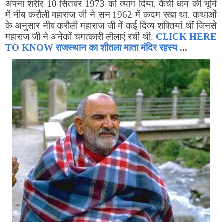
अपना शरीर
10
सितंबर
1973
को त्याग दिया
.
कैंची धाम की भूमि
में
नीब
करौली महाराज जी ने सन
1962
में कदम रखा
था
.
कथाओं
के अनुसार
नीब
करौली महाराज जी में कई दिव्य शक्तियां थीं जिनसे
महाराज जी ने अनेकों चमत्कारी लीलाएं रची थी
.
CLICK HERE
TO KNOW राजस्थान का शीतला माता मंदिर रहस्य
...