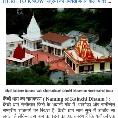
HERE TO KNOW स्त्रियों को गर्भवती बनाने वाला मंदिर
...
Bigdi Takdeer Banane Vale Chamatkaari Kainchi Dhaam ke Neeb Kairoli Baba
कैंची धाम का नामकरण
(
Naming of Kainchi Dhaam
)
:
कैंची धाम नैनीताल जिले के भवाली गांव में अल्मोड़ा और रानीखेत
राष्ट्रीय राजमार्ग पर स्थित है
.
कैंची धाम नाम
सुने में
अजीब सा
लगता है
लेकिन
इस नाम के पड़ने का एक कारण है
कि
यहाँ की एक