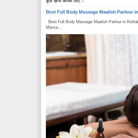
कुछ ख़ास आपके लिए :-
Best Full Body Massage Maalish Parlour in R
Best Full Body Massage Maalish Parlour in Rohtak Har
Massa...